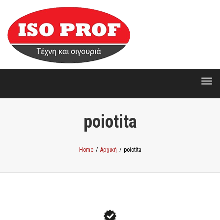
Togg
Togg
poiotita
Home
/
Αρχική
/
poiotita