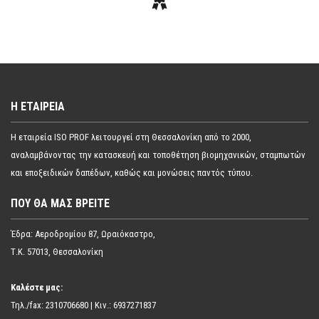
Η ΕΤΑΙΡΕΊΑ
Η εταιρεία ISO PROF λειτουργεί στη Θεσσαλονίκη από το 2000,
αναλαμβάνοντας την κατασκευή και τοποθέτηση βιομηχανικών, σταμπωτών
και εποξειδικών δαπέδων, καθώς και μονώσεις παντός τύπου.
ΠΟΥ ΘΑ ΜΑΣ ΒΡΕΊΤΕ
Έδρα: Αεροδρομίου 87, Ωραιόκαστρο,
Τ.Κ. 57013, Θεσσαλονίκη
Καλέστε μας:
Τηλ./fax: 2310706680 | Κιν.: 6937271837