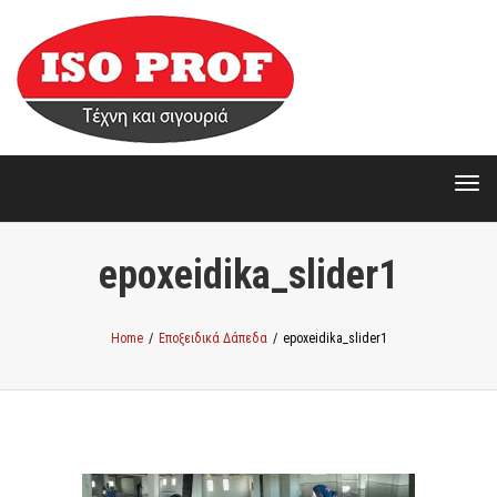
Togg
Togg
epoxeidika_slider1
Home
/
Εποξειδικά Δάπεδα
/
epoxeidika_slider1