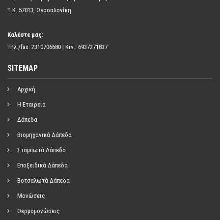
Τ.Κ. 57013, Θεσσαλονίκη
Καλέστε μας:
Τηλ./fax: 2310706680 | Κιν.: 6937271837
SITEMAP
Αρχική
Η Εταιρεία
Δάπεδα
Βιομηχανικά Δάπεδα
Σταμπωτά Δάπεδα
Εποξειδικά Δάπεδα
Βοτσαλωτά Δάπεδα
Μονώσεις
Θερμομονώσεις