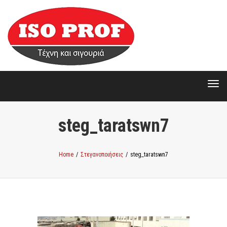
Togg
Togg
steg_taratswn7
Home
/
Στεγανοποιήσεις
/
steg_taratswn7