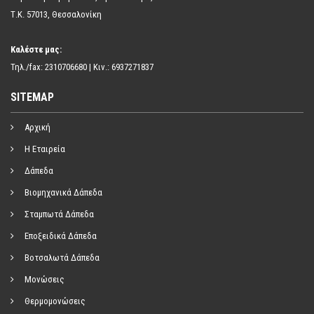
Τ.Κ. 57013, Θεσσαλονίκη
Καλέστε μας:
Τηλ./fax: 2310706680 | Κιν.: 6937271837
SITEMAP
Αρχική
Η Εταιρεία
Δάπεδα
Βιομηχανικά Δάπεδα
Σταμπωτά Δάπεδα
Εποξειδικά Δάπεδα
Βοτσαλωτά Δάπεδα
Μονώσεις
Θερμομονώσεις