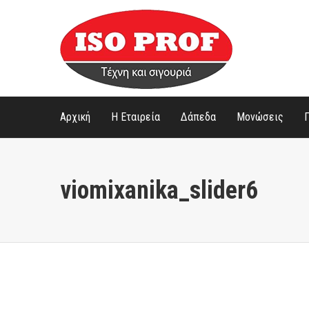
Αρχική
Η Εταιρεία
Δάπεδα
Μονώσεις
viomixanika_slider6