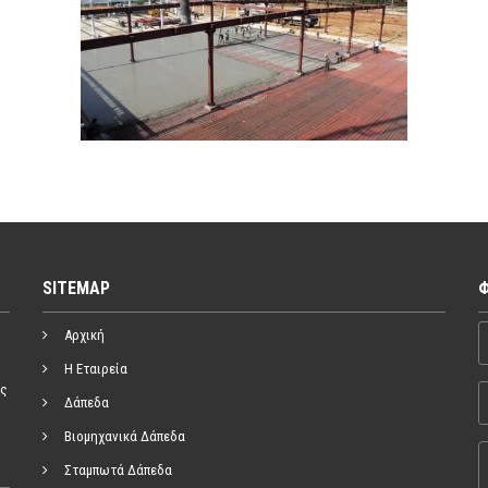
SITEMAP
Φ
Ο
Αρχική
Η Εταιρεία
ός
E
Δάπεδα
Βιομηχανικά Δάπεδα
Μ
Σταμπωτά Δάπεδα