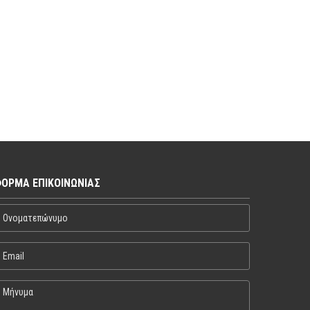
ΌΡΜΑ ΕΠΙΚΟΙΝΩΝΊΑΣ
νοματεπώνυμο
mail
ήνυμα