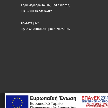
Έδρα: Αεροδρομίου 87, Ωραιόκαστρο,
Τ.Κ. 57013, Θεσσαλονίκη
Καλέστε μας:
Τηλ./fax: 2310706680 | Κιν.: 6937271837
© 2026 ISO PROF. All Rights Reserved. Powered By
Αυτός ο ιστότοπος χρησιμοποιεί cookie για την π