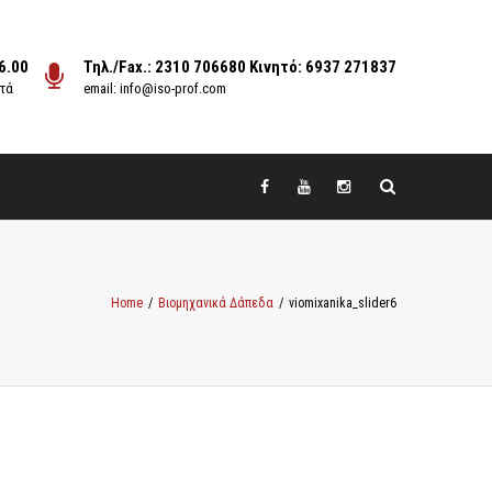
6.00
Τηλ./Fax.: 2310 706680 Κινητό: 6937 271837
στά
email: info@iso-prof.com
Home
/
Βιομηχανικά Δάπεδα
/
viomixanika_slider6