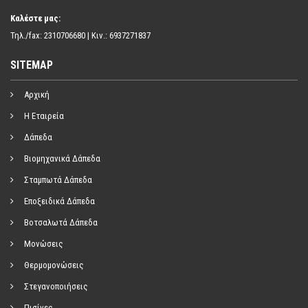
Καλέστε μας:
Τηλ./fax: 2310706680 | Κιν.: 6937271837
SITEMAP
Αρχική
Η Εταιρεία
Δάπεδα
Βιομηχανικά Δάπεδα
Σταμπωτά Δάπεδα
Εποξειδικά Δάπεδα
Βοτσαλωτά Δάπεδα
Μονώσεις
Θερμομονώσεις
Στεγανοποιήσεις
Πισίνες