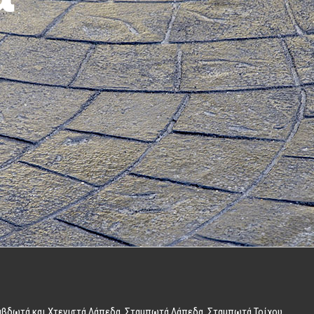
ανικά
α
Ραβδωτά και Χτενιστά Δάπεδα, Σταμπωτά Δάπεδα, Σταμπωτά Τοίχου,