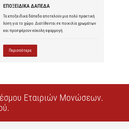
ΕΠΟΞΕΙΔΙΚΑ ΔΑΠΕΔΑ
ΒΟΤ
Τα εποξειδικά δάπεδα αποτελούν μια πολύ πρακτική
Τα βο
λύση για το χώρο. Διατίθενται σε ποικιλία χρωμάτων
εξωτε
και προσφέρουν εύκολη εφαρμογή.
που τ
Περισσότερα
Πε
δέσμου Εταιριών Μονώσεων.
ού.