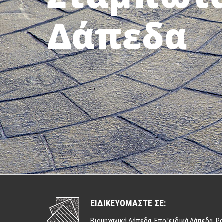
Βιομηχ
Δάπεδ
ΕΙΔΙΚΕΥΟΜΑΣΤΕ ΣΕ:
Βιομηχανικά Δάπεδα, Εποξειδικά Δάπεδα, 